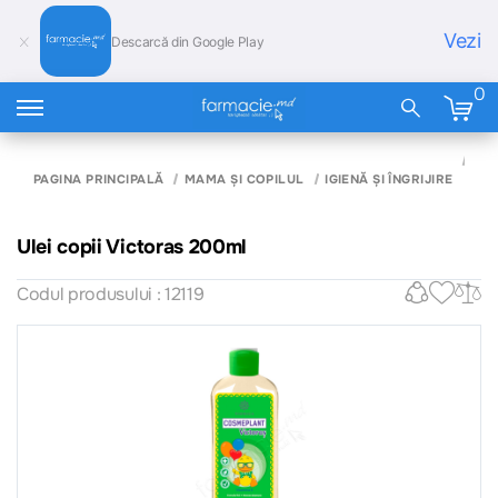
Vezi
Descarcă din Google Play
0
ULE
COP
PAGINA PRINCIPALĂ
MAMA ȘI COPILUL
IGIENĂ ȘI ÎNGRIJIRE
VI
20
Ulei copii Victoras 200ml
Codul produsului : 12119