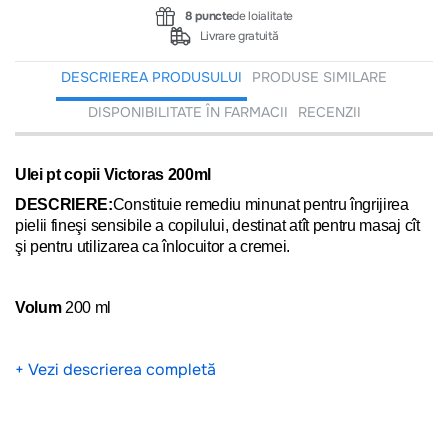
8 puncte
de loialitate
Livrare gratuită
DESCRIEREA PRODUSULUI
PRODUSE SIMILARE
DISPONIBILITATE ÎN FARMACII
RECENZII
Ulei pt copii Victoras 200ml
DESCRIERE:
Constituie remediu minunat pentru îngrijirea
pielii fineşi sensibile a copilului, destinat atît pentru masaj cît
şi pentru utilizarea ca înlocuitor a cremei.
Volum
200 ml
+ Vezi descrierea completă
MOD DE UTILIZARE:
Se aplică pe pielea curată o cantitate
mică de ulei şi se masează uşor.