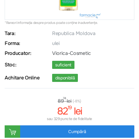
*Rareori informația despre produs poate conţine inadvertenţe.
Tara:
Republica Moldova
Forma:
ulei
Producator:
Viorica-Cosmetic
Stoc:
suficient
Achitare Online
disponibilă
74
lei
89
(-8%)
19
82
lei
sau 329 puncte de fidelitate
Cumpără