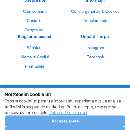
Despre noi
Informații
Cum comand
Сondiții generale & Cookies
Contacte
Regulamente
Despre noi
Blog farmacie.md
Urmăriți-ne pe:
Sănătate
Instagram
Mama și Copilul
Facebook
Frumusețe
Noi folosim cookie-uri
Setări cookie-uri
Folosim cookie-uri pentru a îmbunătăți experiența dvs., a analiza
Politica de cookie-uri
Toate drepturile sunt rezervate © 2013 – 2026
traficul și în scopuri de marketing. Puteți accepta, respinge sau
Farmacie.md
personaliza preferințele.
Politica de cookie-uri
Descărcați aplicația noastră
Acceptă toate