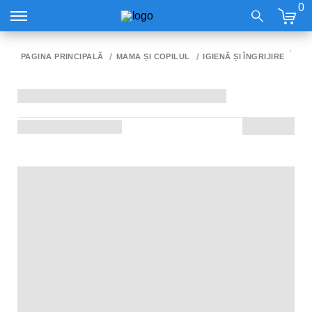
0
WE
PAGINA PRINCIPALĂ
MAMA ȘI COPILUL
IGIENĂ ȘI ÎNGRIJIRE
SU
EL