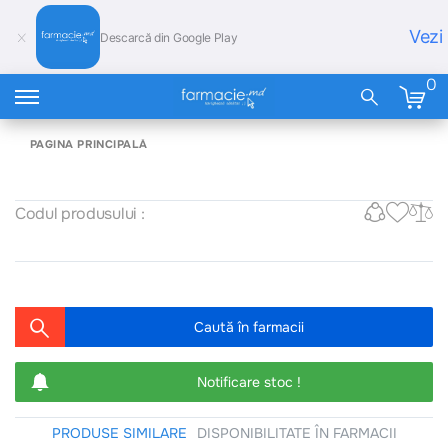
Vezi
Descarcă din Google Play
0
PAGINA PRINCIPALĂ
Codul produsului :
Caută în farmacii
Notificare stoc !
PRODUSE SIMILARE
DISPONIBILITATE ÎN FARMACII