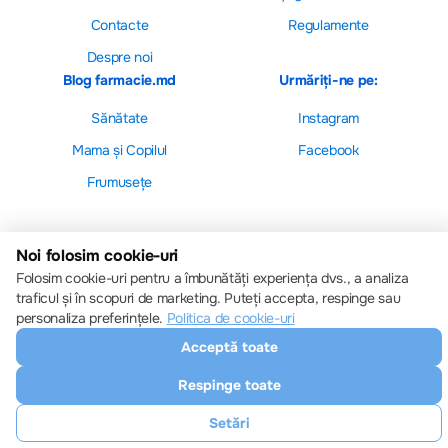
Contacte
Regulamente
Despre noi
Blog farmacie.md
Urmăriți-ne pe:
Sănătate
Instagram
Mama și Copilul
Facebook
Frumusețe
Noi folosim cookie-uri
Folosim cookie-uri pentru a îmbunătăți experiența dvs., a analiza
Setări cookie-uri
traficul și în scopuri de marketing. Puteți accepta, respinge sau
Politica de cookie-uri
personaliza preferințele.
Politica de cookie-uri
Toate drepturile sunt rezervate © 2013 – 2026
Farmacie.md
Acceptă toate
Descărcați aplicația noastră
Respinge toate
Setări