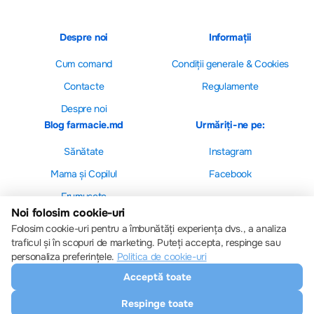
Despre noi
Informații
Cum comand
Сondiții generale & Cookies
Contacte
Regulamente
Despre noi
Blog farmacie.md
Urmăriți-ne pe:
Sănătate
Instagram
Mama și Copilul
Facebook
Frumusețe
Noi folosim cookie-uri
Folosim cookie-uri pentru a îmbunătăți experiența dvs., a analiza
traficul și în scopuri de marketing. Puteți accepta, respinge sau
personaliza preferințele.
Politica de cookie-uri
Setări cookie-uri
Acceptă toate
Politica de cookie-uri
Toate drepturile sunt rezervate © 2013 – 2026
Respinge toate
Farmacie.md