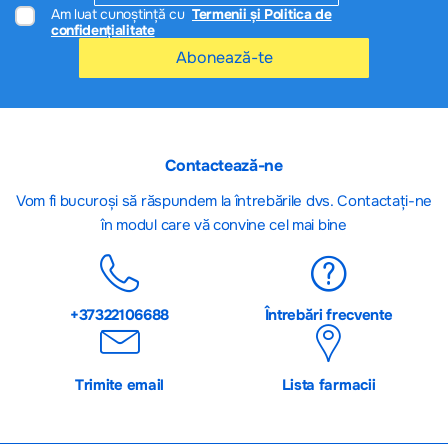
Am luat cunoștință cu
Termenii și Politica de
confidențialitate
Abonează-te
Contactează-ne
Vom fi bucuroși să răspundem la întrebările dvs. Contactați-ne
în modul care vă convine cel mai bine
+37322106688
Întrebări frecvente
Trimite email
Lista farmacii