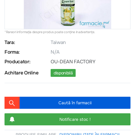
*Rareori informația despre produs poate conţine inadvertenţe.
Tara:
Taiwan
Forma:
N/A
Producator:
OU-DEAN FACTORY
Achitare Online
disponibilă
Caută în farmacii
Notificare stoc !
PRODUSE SIMILARE
DISPONIBILITATE ÎN FARMACII