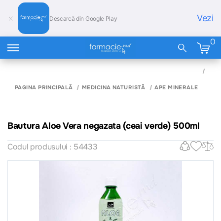
Vezi
Descarcă din Google Play
0
BAU
ALO
VER
PAGINA PRINCIPALĂ
MEDICINA NATURISTĂ
APE MINERALE
NEG
(CEA
VER
500
Bautura Aloe Vera negazata (ceai verde) 500ml
Codul produsului : 54433