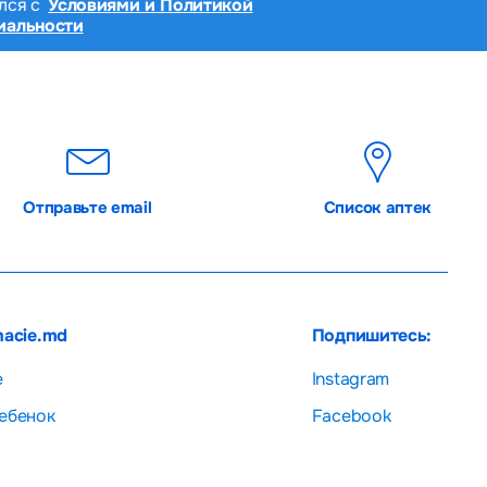
лся с
Условиями и Политикой
иальности
Отправьте email
Список аптек
macie.md
Подпишитесь:
е
Instagram
ебенок
Facebook