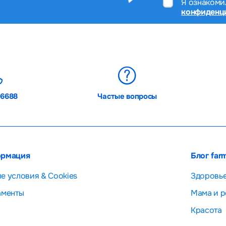
Я ознакоми
конфиденц
06688
Частые вопросы
рмация
Блог far
е условия & Cookies
Здоровь
аменты
Мама и р
Красота