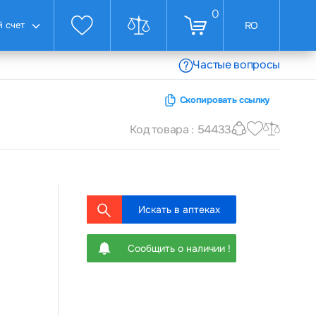
0
 счет
RO
Частые вопросы
Скопировать ссылку
Код товара : 54433
Искать в аптеках
Сообщить о наличии !