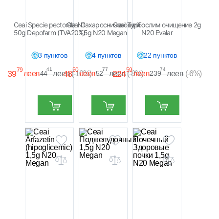
Ceai Specie pectorala N1
Ceai Сахароснижающий
Ceai Турбослим очищение 2g
50g Depofarm (TVA20%)
1,5g N20 Megan
N20 Evalar
3 пунктов
4 пунктов
22 пунктов
79
41
50
77
59
74
39
48
224
леев
леев
леев
леев
леев
леев
44
(-10%)
52
(-8%)
239
(-6%)
Купить
Купить
Купить