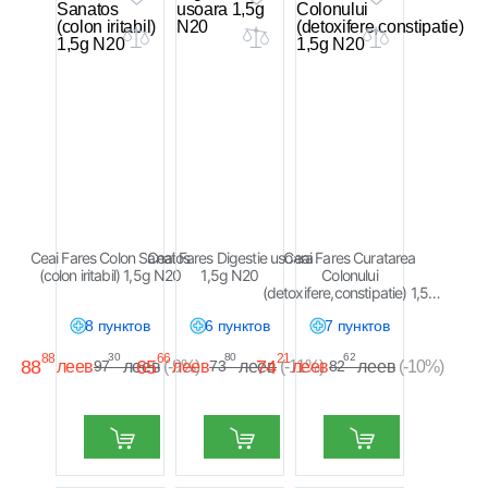
Ceai Fares Colon Sanatos
Ceai Fares Digestie usoara
Ceai Fares Curatarea
(colon iritabil) 1,5g N20
1,5g N20
Colonului
(detoxifere,constipatie) 1,5g
N20
8 пунктов
6 пунктов
7 пунктов
88
30
66
80
21
62
88
65
74
леев
леев
леев
леев
леев
леев
97
(-9%)
73
(-11%)
82
(-10%)
Купить
Купить
Купить