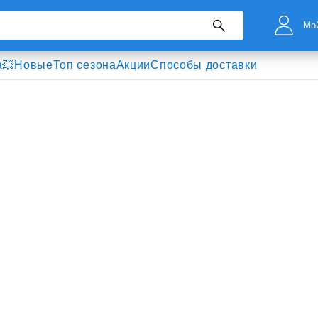
Мой
а💥
Новые
Топ сезона
Акции
Способы доставки