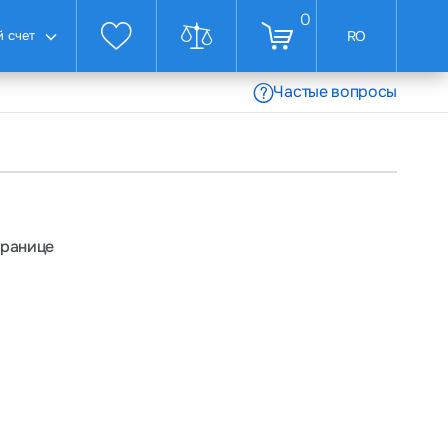
0
 счет
RO
Частые вопросы
транице