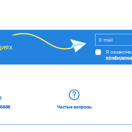
циях
Я ознакоми
конфиденц
06688
Частые вопросы