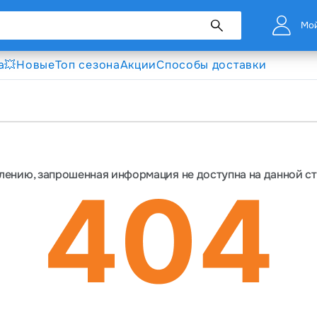
Мой
а💥
Новые
Топ сезона
Акции
Способы доставки
лению, запрошенная информация не доступна на данной с