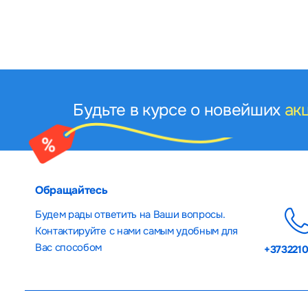
Будьте в курсе о новейших
ак
Обращайтесь
Будем рады ответить на Ваши вопросы.
Контактируйте с нами самым удобным для
Вас способом
+373221