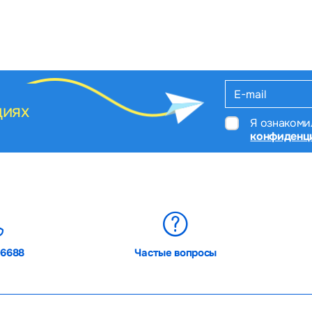
циях
Я ознакоми
конфиденц
06688
Частые вопросы