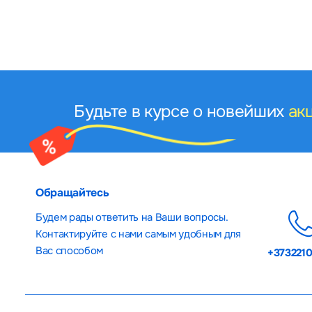
Будьте в курсе о новейших
ак
Обращайтесь
Будем рады ответить на Ваши вопросы.
Контактируйте с нами самым удобным для
Вас способом
+373221