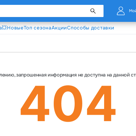
Мой
а💥
Новые
Топ сезона
Акции
Способы доставки
лению, запрошенная информация не доступна на данной с