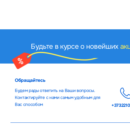
Будьте в курсе о новейших
ак
Обращайтесь
Будем рады ответить на Ваши вопросы.
Контактируйте с нами самым удобным для
Вас способом
+373221