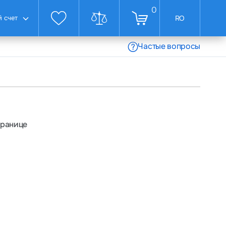
0
 счет
RO
Частые вопросы
транице