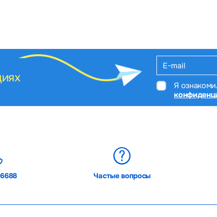
циях
Я ознакоми
конфиденц
06688
Частые вопросы