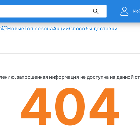
Мой
а💥
Новые
Топ сезона
Акции
Способы доставки
лению, запрошенная информация не доступна на данной с