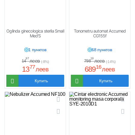
Oglinda ginecologica sterila Small
Tonometru automat Accumed
Med'S
CG155f
1 пунктов
68 пунктов
97
19
леев
леев
14
798
(-8%)
(-14%)
77
16
13
689
леев
леев
Купить
Купить