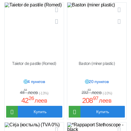
Taietor de pastile (Romed)
Baston (miner plastic)
4 пунктов
20 пунктов
64
63
леев
леев
48
232
(-13%)
(-10%)
26
97
42
208
леев
леев
Купить
Купить