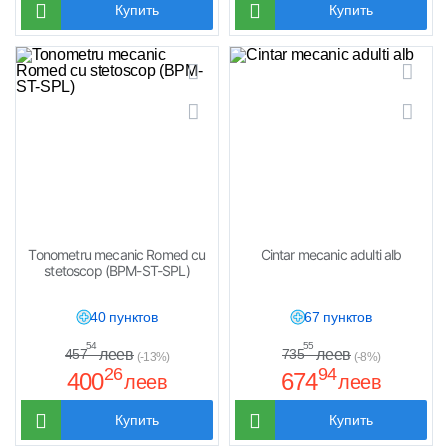
Купить
Купить
Tonometru mecanic Romed cu
Cintar mecanic adulti alb
stetoscop (BPM-ST-SPL)
40 пунктов
67 пунктов
54
55
леев
леев
457
735
(-13%)
(-8%)
26
94
400
674
леев
леев
Купить
Купить