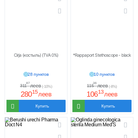
Cirja (костыль) (TVA 0%)
*Rappaport Stethoscope - black
28 пунктов
10 пунктов
87
36
леев
леев
311
115
(-10%)
(-8%)
15
13
280
106
леев
леев
Купить
Купить