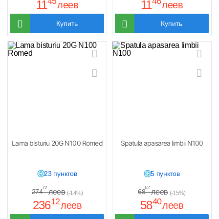
45
46
11
11
леев
леев
Купить
Купить
Lama bisturiu 20G N100 Romed
Spatula apasarea limbii N100
23 пунктов
5 пунктов
72
62
леев
леев
274
68
(-14%)
(-15%)
12
40
236
58
леев
леев