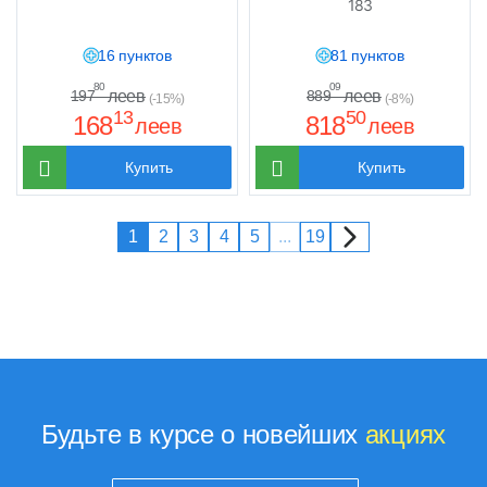
183
16 пунктов
81 пунктов
80
09
леев
леев
197
889
(-15%)
(-8%)
13
50
168
818
леев
леев
Купить
Купить
1
2
3
4
5
...
19
Будьте в курсе о новейших
акциях