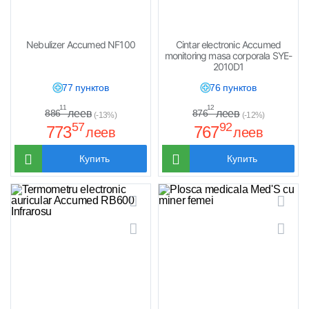
Nebulizer Accumed NF100
Cintar electronic Accumed
monitoring masa corporala SYE-
2010D1
77 пунктов
76 пунктов
11
12
леев
леев
886
876
(-13%)
(-12%)
57
92
773
767
леев
леев
Купить
Купить