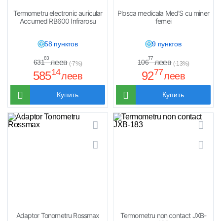
Termometru electronic auricular
Plosca medicala Med'S cu miner
Accumed RB600 Infrarosu
femei
58 пунктов
9 пунктов
83
77
леев
леев
631
106
(-7%)
(-13%)
14
77
585
92
леев
леев
Купить
Купить
Adaptor Tonometru Rossmax
Termometru non contact JXB-