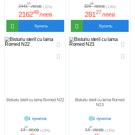
55
66
леев
леев
2441
328
(-11%)
(-14%)
48
27
2162
281
леев
леев
Купить
Купить
Bisturiu steril cu lama Romed N22
Bisturiu steril cu lama Romed
N23
1 пунктов
1 пунктов
47
47
леев
леев
13
13
(-15%)
(-15%)