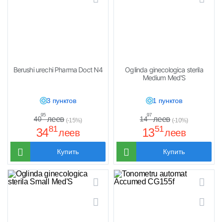
Berushi urechi Pharma Doct N4
Oglinda ginecologica sterila
Medium Med'S
3 пунктов
1 пунктов
95
97
леев
леев
40
14
(-15%)
(-10%)
81
51
34
13
леев
леев
Купить
Купить