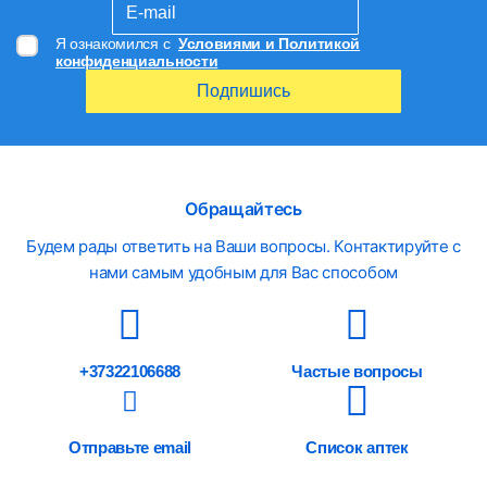
Я ознакомился с
Условиями и Политикой
конфиденциальности
Подпишись
Обращайтесь
Будем рады ответить на Ваши вопросы. Контактируйте с
нами самым удобным для Вас способом
+37322106688
Частые вопросы
Отправьте email
Список аптек