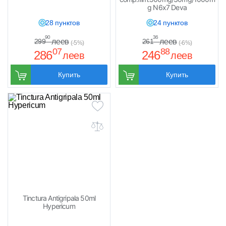
g N6x7 Deva
28 пунктов
24 пунктов
90
36
леев
леев
299
261
(-5%)
(-6%)
07
88
286
246
леев
леев
Купить
Купить
Tinctura Antigripala 50ml
Hypericum