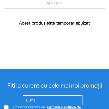
RECENZII
Acest produs este temporar epuizat
Fiți la curent cu cele mai noi
promoții
Am luat cunoștință cu
Termenii și Politica de