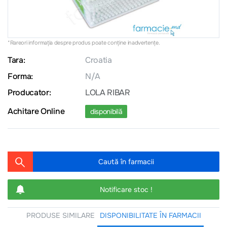
*Rareori informația despre produs poate conţine inadvertenţe.
Tara:
Croatia
Forma:
N/A
Producator:
LOLA RIBAR
Achitare Online
disponibilă
Caută în farmacii
Notificare stoc !
PRODUSE SIMILARE
DISPONIBILITATE ÎN FARMACII