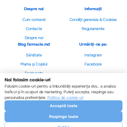
Despre noi
Informații
Cum comand
Сondiții generale & Cookies
Contacte
Regulamente
Despre noi
Blog farmacie.md
Urmăriți-ne pe:
Sănătate
Instagram
Mama și Copilul
Facebook
Frumusețe
Noi folosim cookie-uri
Folosim cookie-uri pentru a îmbunătăți experiența dvs., a analiza
traficul și în scopuri de marketing. Puteți accepta, respinge sau
personaliza preferințele.
Politica de cookie-uri
Setări cookie-uri
Acceptă toate
Politica de cookie-uri
Toate drepturile sunt rezervate © 2013 – 2026
Respinge toate
Farmacie.md
Descărcați aplicația noastră