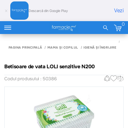
Vezi
Descarcă din Google Play
0
BE
DE 
PAGINA PRINCIPALĂ
MAMA ȘI COPILUL
IGIENĂ ȘI ÎNGRIJIRE
LOL
SEN
N2
Betisoare de vata LOLI senzitive N200
Codul produsului : 50386