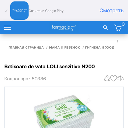
Смотреть
Скачать в Google Play
0
BET
DE V
ГЛАВНАЯ СТРАНИЦА
МАМА И РЕБЁНОК
ГИГИЕНА И УХОД
LOLI
SENZ
N20
Betisoare de vata LOLI senzitive N200
Код товара : 50386