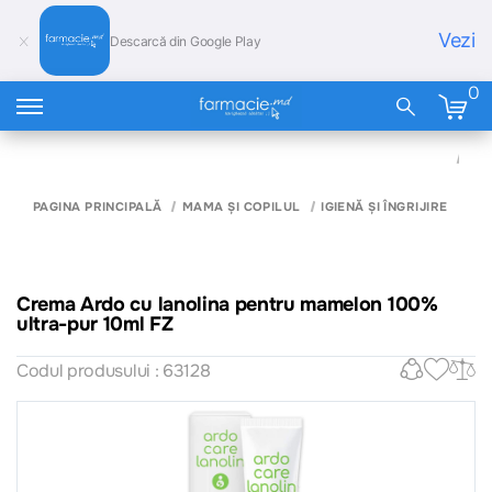
Vezi
Descarcă din Google Play
0
CR
AR
LA
PE
PAGINA PRINCIPALĂ
MAMA ȘI COPILUL
IGIENĂ ȘI ÎNGRIJIRE
MA
10
UL
PUR
FZ
Crema Ardo cu lanolina pentru mamelon 100%
ultra-pur 10ml FZ
Codul produsului : 63128