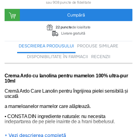
sau 908 puncte de fidelitate
Cumpără
22 puncte
de loialitate
Livrare gratuită
DESCRIEREA PRODUSULUI
PRODUSE SIMILARE
DISPONIBILITATE ÎN FARMACII
RECENZII
Crema Ardo cu lanolina pentru mamelon 100% ultra-pur
10ml
Cremă Ardo Care Lanolin pentru îngrijirea pielei sensibilă și
uscată
a mameloanelor mamelor care alăptează.
• CONSTA DIN ingrediente naturale: nu necesita
indepartarea de pe piele inainte de a hrani bebelusul.
• Oferă îngrijire pielii pentru
mamelon
, făcându-l moale și
+ Vezi descrierea completă
suplu.