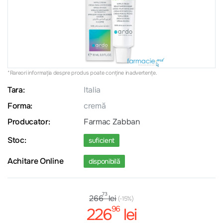
*Rareori informația despre produs poate conţine inadvertenţe.
Tara:
Italia
Forma:
cremă
Producator:
Farmac Zabban
Stoc:
suficient
Achitare Online
disponibilă
73
lei
266
(-15%)
96
226
lei