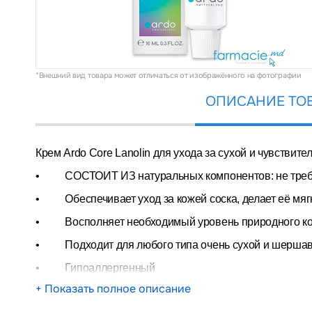
*Внешний вид товара может отличаться от изображённого на фотографии
ОПИСАНИЕ ТО
Крем Ardo Core Lanolin для ухода за сухой и
чувствите
• СОСТОИТ ИЗ натуральных компонентов: не требуе
• Обеспечивает уход за кожей соска, делает её мягк
• Восполняет необходимый уровень природного кож
• Подходит для любого типа очень сухой и шершав
• Гипоаллергенный
+ Показать полное описание
Способ применения крема Ardo Саге Lanolin