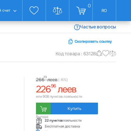
0
 счет
RO
Частые вопросы
Скопировать ссылку
Z
Код товара : 63128
73
леев
266
(-15%)
96
226
леев
или 908 пунктов лояльности
Купить
Выгода:
22 пунктов
лояльности
Бесплатная доставка