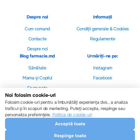
Despre noi
Informații
Cum comand
Сondiții generale & Cookies
Contacte
Regulamente
Despre noi
Blog farmacie.md
Urmăriți-ne pe:
Sănătate
Instagram
Mama și Copilul
Facebook
Frumusețe
Noi folosim cookie-uri
Folosim cookie-uri pentru a îmbunătăți experiența dvs., a analiza
traficul și în scopuri de marketing. Puteți accepta, respinge sau
personaliza preferințele.
Politica de cookie-uri
Setări cookie-uri
Acceptă toate
Politica de cookie-uri
Toate drepturile sunt rezervate © 2013 – 2026
Respinge toate
Farmacie.md