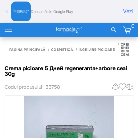
Vezi
Descarcă din Google Play
0
CREMA P
ДНЕЙ
PAGINA PRINCIPALĂ
COSMETICĂ
ÎNGRIJIRE PICIOARE
REGENE
CEAI 30G
Crema picioare 5 Дней regeneranta+arbore ceai
30g
Codul produsului : 33758