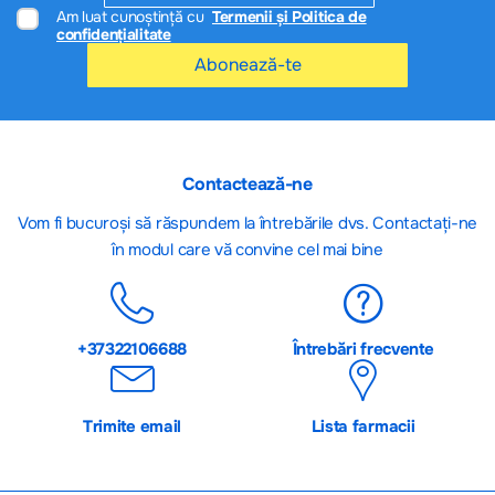
Am luat cunoștință cu
Termenii și Politica de
confidențialitate
Abonează-te
Contactează-ne
Vom fi bucuroși să răspundem la întrebările dvs. Contactați-ne
în modul care vă convine cel mai bine
+37322106688
Întrebări frecvente
Trimite email
Lista farmacii