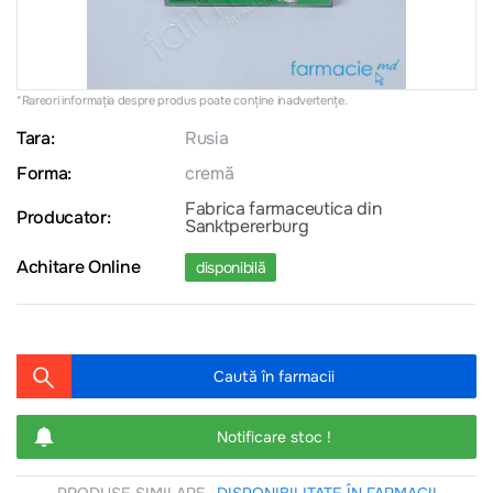
*Rareori informația despre produs poate conţine inadvertenţe.
Tara:
Rusia
Forma:
cremă
Fabrica farmaceutica din
Producator:
Sanktpererburg
Achitare Online
disponibilă
Caută în farmacii
Notificare stoc !