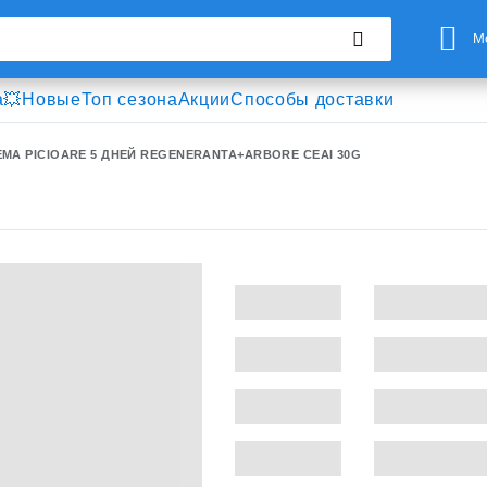
М
а💥
Новые
Топ сезона
Акции
Способы доставки
MA PICIOARE 5 ДНЕЙ REGENERANTA+ARBORE CEAI 30G