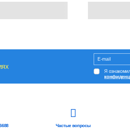
иях
Я ознакоми
конфиденц
6688
Частые вопросы