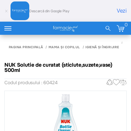
Vezi
Descarcă din Google Play
0
NUK
CU
PAGINA PRINCIPALĂ
MAMA ȘI COPILUL
IGIENĂ ȘI ÎNGRIJIRE
(ST
50
NUK Solutie de curatat (sticlute,suzete,vase)
500ml
Codul produsului : 60424