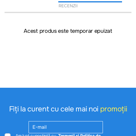
RECENZII
Acest produs este temporar epuizat
Fiți la curent cu cele mai noi
promoții
Am luat cunoștință cu
Termenii și Politica de