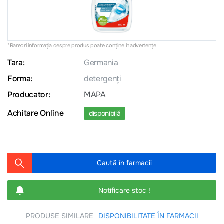
*Rareori informația despre produs poate conţine inadvertenţe.
Tara:
Germania
Forma:
detergenți
Producator:
MAPA
Achitare Online
disponibilă
Caută în farmacii
Notificare stoc !
PRODUSE SIMILARE
DISPONIBILITATE ÎN FARMACII