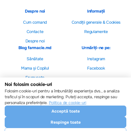
Despre noi
Informații
Cum comand
Сondiții generale & Cookies
Contacte
Regulamente
Despre noi
Blog farmacie.md
Urmăriți-ne pe:
Sănătate
Instagram
Mama și Copilul
Facebook
Frumusețe
Noi folosim cookie-uri
Folosim cookie-uri pentru a îmbunătăți experiența dvs., a analiza
traficul și în scopuri de marketing. Puteți accepta, respinge sau
personaliza preferințele.
Politica de cookie-uri
Setări cookie-uri
Acceptă toate
Politica de cookie-uri
Toate drepturile sunt rezervate © 2013 – 2026
Respinge toate
Farmacie.md
Descărcați aplicația noastră