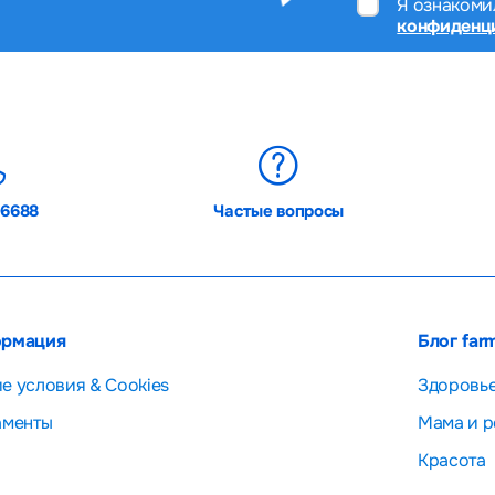
Я ознакоми
конфиденц
06688
Частые вопросы
рмация
Блог far
е условия & Cookies
Здоровь
аменты
Мама и р
Красота