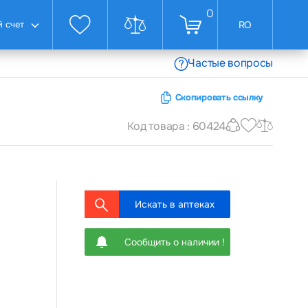
0
 счет
RO
Частые вопросы
Скопировать ссылку
Код товара : 60424
Искать в аптеках
Сообщить о наличии !