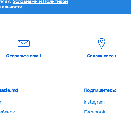
лся с
Условиями и Политикой
иальности
Отправьте email
Список аптек
macie.md
Подпишитесь:
е
Instagram
ебенок
Facebook