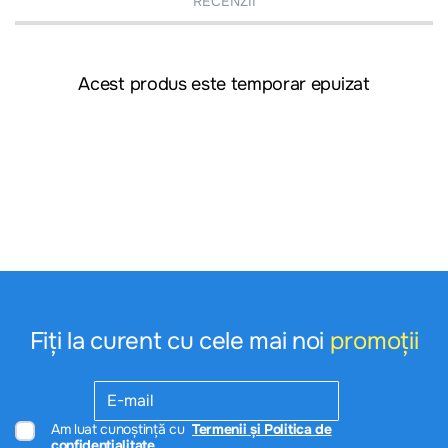
RECENZII
Acest produs este temporar epuizat
Fiți la curent cu cele mai noi
promoții
Am luat cunoștință cu
Termenii și Politica de
confidențialitate