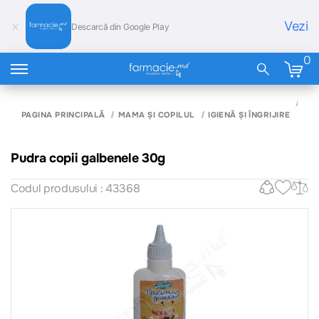
Vezi
Descarcă din Google Play
0
PU
COP
PAGINA PRINCIPALĂ
MAMA ȘI COPILUL
IGIENĂ ȘI ÎNGRIJIRE
GA
30
Pudra copii galbenele 30g
Codul produsului : 43368