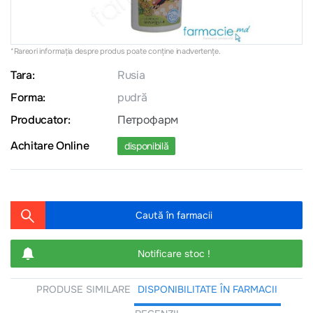
*Rareori informația despre produs poate conţine inadvertenţe.
Tara:
Rusia
Forma:
pudră
Producator:
Петрофарм
Achitare Online
disponibilă
Caută în farmacii
Notificare stoc !
PRODUSE SIMILARE
DISPONIBILITATE ÎN FARMACII