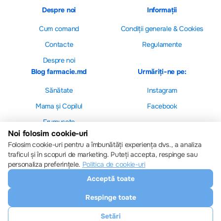
Despre noi
Informații
Cum comand
Сondiții generale & Cookies
Contacte
Regulamente
Despre noi
Blog farmacie.md
Urmăriți-ne pe:
Sănătate
Instagram
Mama și Copilul
Facebook
Frumusețe
Noi folosim cookie-uri
Folosim cookie-uri pentru a îmbunătăți experiența dvs., a analiza
traficul și în scopuri de marketing. Puteți accepta, respinge sau
personaliza preferințele.
Politica de cookie-uri
Setări cookie-uri
Acceptă toate
Politica de cookie-uri
Toate drepturile sunt rezervate © 2013 – 2026
Respinge toate
Farmacie.md
Descărcați aplicația noastră
Setări