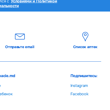
лся с
Условиями и Политикой
иальности
Отправьте email
Список аптек
macie.md
Подпишитесь:
е
Instagram
ебенок
Facebook