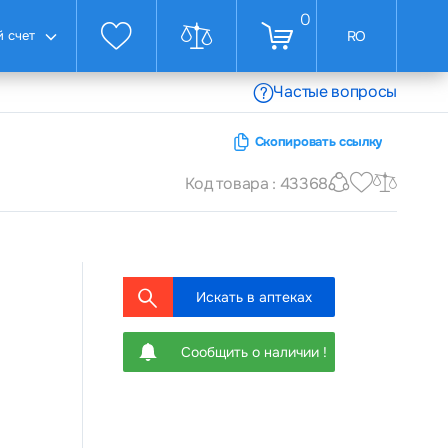
0
 счет
RO
Частые вопросы
Скопировать ссылку
Код товара : 43368
Искать в аптеках
Сообщить о наличии !