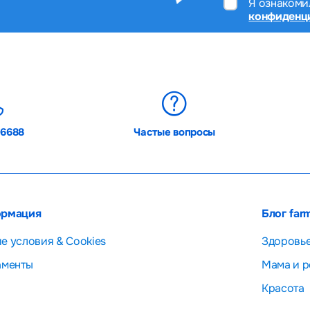
Я ознакоми
конфиденц
06688
Частые вопросы
рмация
Блог far
е условия & Cookies
Здоровь
аменты
Мама и р
Красота