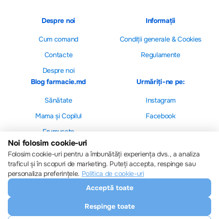
Despre noi
Informații
Cum comand
Сondiții generale & Cookies
Contacte
Regulamente
Despre noi
Blog farmacie.md
Urmăriți-ne pe:
Sănătate
Instagram
Mama și Copilul
Facebook
Frumusețe
Noi folosim cookie-uri
Folosim cookie-uri pentru a îmbunătăți experiența dvs., a analiza
traficul și în scopuri de marketing. Puteți accepta, respinge sau
personaliza preferințele.
Politica de cookie-uri
Setări cookie-uri
Acceptă toate
Politica de cookie-uri
Toate drepturile sunt rezervate © 2013 – 2026
Respinge toate
Farmacie.md
Descărcați aplicația noastră