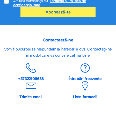
Am luat cunoștință cu
Termenii și Politica de
confidențialitate
Abonează-te
Contactează-ne
Vom fi bucuroși să răspundem la întrebările dvs. Contactați-ne
în modul care vă convine cel mai bine
+37322106688
Întrebări frecvente
Trimite email
Lista farmacii