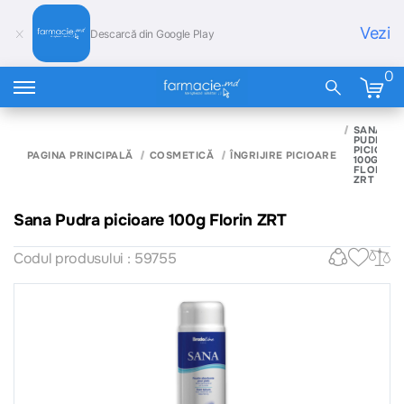
Vezi
Descarcă din Google Play
0
SANA
PUDRA
PICIOAR
PAGINA PRINCIPALĂ
COSMETICĂ
ÎNGRIJIRE PICIOARE
100G
FLORIN
ZRT
Sana Pudra picioare 100g Florin ZRT
Codul produsului : 59755