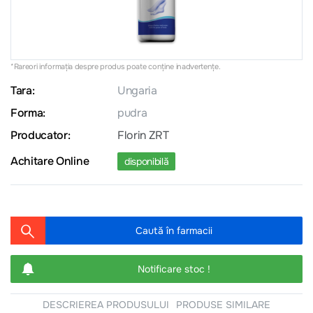
*Rareori informația despre produs poate conţine inadvertenţe.
Tara:
Ungaria
Forma:
pudra
Producator:
Florin ZRT
Achitare Online
disponibilă
Caută în farmacii
Notificare stoc !
DESCRIEREA PRODUSULUI
PRODUSE SIMILARE