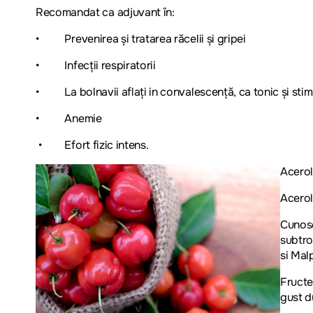
Recomandat ca adjuvant în:
• Prevenirea și tratarea răcelii și gripei
• Infecții respiratorii
• La bolnavii aflați in convalescență, ca tonic și stim
• Anemie
• Efort fizic intens.
Acerol
Acerol
Cunosc
subtro
si Mal
Fructe
gust d