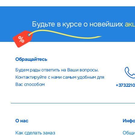
Будьте в курсе о новейших
ак
Обращайтесь
Будем рады ответить на Ваши вопросы.
Контактируйте с нами самым удобным для
Вас способом
+373221
О нас
Инфо
Как сделать заказ
Общи