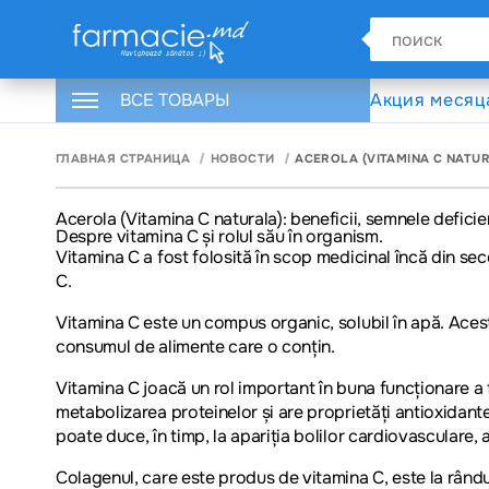
ВСЕ ТОВАРЫ
Акция месяц
ГЛАВНАЯ СТРАНИЦА
НОВОСТИ
ACEROLA (VITAMINA C NATURA
Acerola (Vitamina C naturala): beneficii, semnele deficie
Despre vitamina C și rolul său în organism.
Vitamina C a fost folosită în scop medicinal încă din sec
C.
Vitamina C este un compus organic, solubil în apă. Aces
consumul de alimente care o conțin.
Vitamina C joacă un rol important în buna funcționare a 
metabolizarea proteinelor și are proprietăți antioxidante,
poate duce, în timp, la apariția bolilor cardiovasculare, a 
Colagenul, care este produs de vitamina C, este la rând