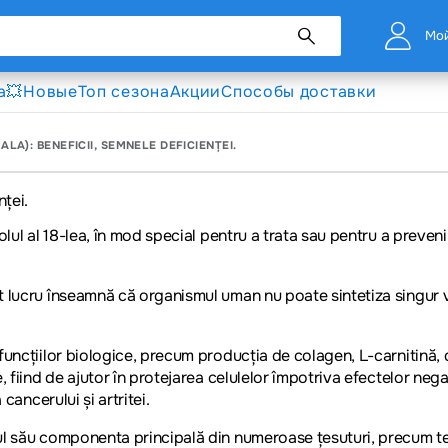
Мой
а💥
Новые
Топ сезона
Акции
Способы доставки
LA): BENEFICII, SEMNELE DEFICIENȚEI.
nței.
olul al 18-lea, în mod special pentru a trata sau pentru a preveni
t lucru înseamnă că organismul uman nu poate sintetiza singur vi
funcțiilor biologice, precum producția de colagen, L-carnitină, 
 fiind de ajutor în protejarea celulelor împotriva efectelor negati
cancerului și artritei.
ul său componenta principală din numeroase țesuturi, precum ten