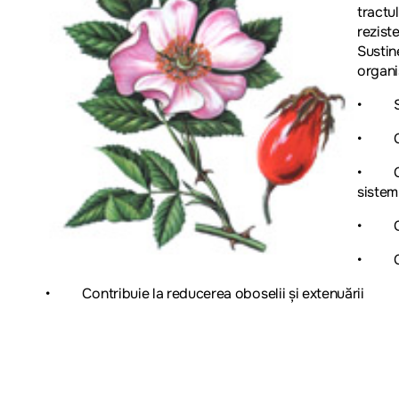
tractu
rezist
Sustin
organi
• Surs
• Cont
• Cont
sistemu
• Con
• Cont
• Contribuie la reducerea oboselii și extenuării