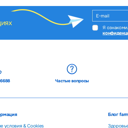
циях
Я ознакоми
конфиденц
06688
Частые вопросы
рмация
Блог far
е условия & Cookies
Здоровь