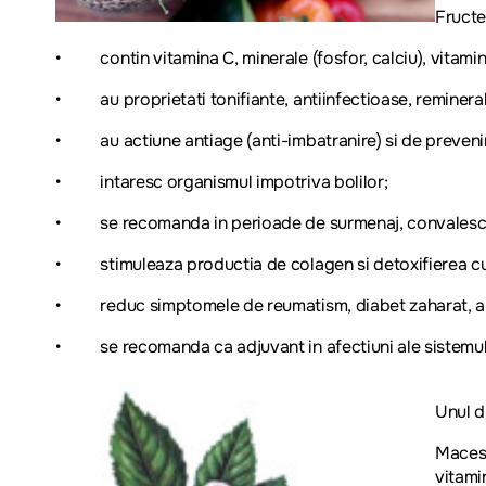
Fructe
• contin vitamina C, minerale (fosfor, calciu), vitaminel
• au proprietati tonifiante, antiinfectioase, remineral
• au actiune antiage (anti-imbatranire) si de prevenir
• intaresc organismul impotriva bolilor;
• se recomanda in perioade de surmenaj, convalescent
• stimuleaza productia de colagen si detoxifierea cu
• reduc simptomele de reumatism, diabet zaharat, an
• se recomanda ca adjuvant in afectiuni ale sistemul
Unul 
Macesu
vitami