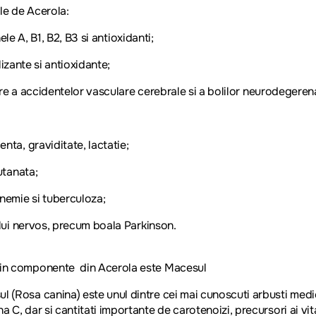
le de Acerola:
e A, B1, B2, B3 si antioxidanti;
izante si antioxidante;
e a accidentelor vasculare cerebrale si a bolilor neurodegerena
a, graviditate, lactatie;
tanata;
emie si tuberculoza;
ui nervos, precum boala Parkinson.
din componente din
Acerola
este Macesul
l (Rosa canina) este unul dintre cei mai cunoscuti arbusti medic
na C, dar si cantitati importante de carotenoizi, precursori ai vit