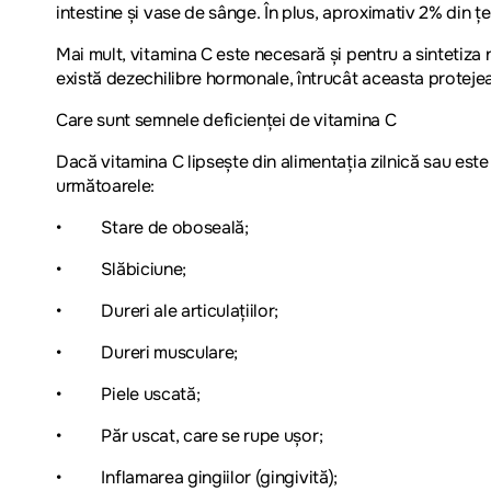
intestine și vase de sânge. În plus, aproximativ 2% din 
Mai mult, vitamina C este necesară și pentru a sintetiz
există dezechilibre hormonale, întrucât aceasta protejea
Care sunt semnele deficienței de vitamina C
Dacă vitamina C lipsește din alimentația zilnică sau este
următoarele:
• Stare de oboseală;
• Slăbiciune;
• Dureri ale articulațiilor;
• Dureri musculare;
• Piele uscată;
• Păr uscat, care se rupe ușor;
• Inflamarea gingiilor (gingivită);