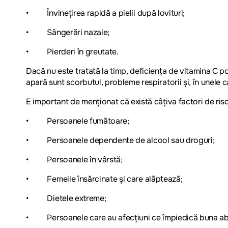
• Învinețirea rapidă a pielii după lovituri;
• Sângerări nazale;
• Pierderi în greutate.
Dacă nu este tratată la timp, deficiența de vitamina C po
apară sunt scorbutul, probleme respiratorii și, în unele ca
E important de menționat că există câțiva factori de ris
• Persoanele fumătoare;
• Persoanele dependente de alcool sau droguri;
• Persoanele în vârstă;
• Femeile însărcinate și care alăptează;
• Dietele extreme;
• Persoanele care au afecțiuni ce împiedică buna abs