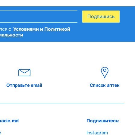
Подпишись
лся с
Условиями и Политикой
иальности
Отправьте email
Список аптек
macie.md
Подпишитесь:
е
Instagram