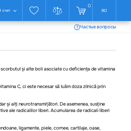
0
 счет
RO
Частые вопросы
 scorbutul și alte boli asociate cu deficiența de vitamina
tamina C, ci este necesar să luăm doza zilnică prin
dar și alți neurotransmițători. De asemenea, susține
ve ale radicalilor liberi. Acumularea de radicali liberi
doane, ligamente, piele, cornee, cartilaje, oase,