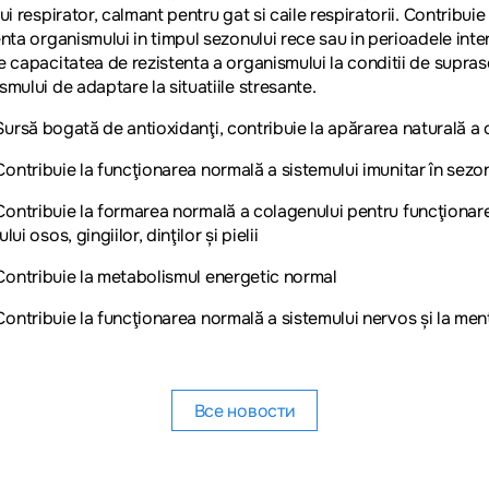
lui respirator, calmant pentru gat si caile respiratorii. Contribui
enta organismului in timpul sezonului rece sau in perioadele inte
e capacitatea de rezistenta a organismului la conditii de suprasol
smului de adaptare la situatiile stresante.
ă bogată de antioxidanţi, contribuie la apărarea naturală a 
ribuie la funcţionarea normală a sistemului imunitar în sezonul 
ribuie la formarea normală a colagenului pentru funcţionarea
lui osos, gingiilor, dinţilor și pielii
tribuie la metabolismul energetic normal
ribuie la funcţionarea normală a sistemului nervos și la menţi
Все новости