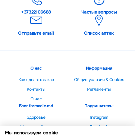
+37322106688
Частые вопросы
Отправьте email
Список аптек
О нас
Информация
Как сделать заказ
Общие условия & Cookies
Контакты
Регламенты
О нас
Блог farmacie.md
Подпишитесь:
Здоровье
Instagram
Мама и ребенок
Facebook
Мы используем cookie