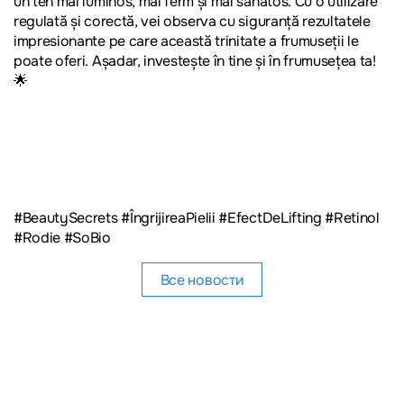
un ten mai luminos, mai ferm și mai sănătos. Cu o utilizare
regulată și corectă, vei observa cu siguranță rezultatele
impresionante pe care această trinitate a frumuseții le
poate oferi. Așadar, investește în tine și în frumusețea ta!
🌟
#BeautySecrets #ÎngrijireaPielii #EfectDeLifting #Retinol
#Rodie #SoBio
Все новости