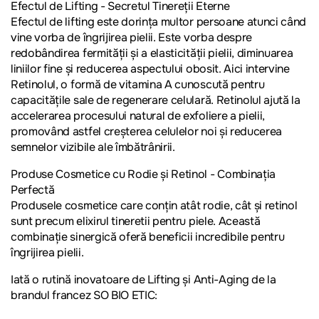
Efectul de Lifting - Secretul Tinereții Eterne
Efectul de lifting este dorința multor persoane atunci când
vine vorba de îngrijirea pielii. Este vorba despre
redobândirea fermității și a elasticității pielii, diminuarea
liniilor fine și reducerea aspectului obosit. Aici intervine
Retinolul, o formă de vitamina A cunoscută pentru
capacitățile sale de regenerare celulară. Retinolul ajută la
accelerarea procesului natural de exfoliere a pielii,
promovând astfel creșterea celulelor noi și reducerea
semnelor vizibile ale îmbătrânirii
.
Produse Cosmetice cu Rodie și Retinol
- Combinația
Perfectă
Produsele cosmetice care conțin atât rodie, cât și retinol
sunt precum elixirul tineretii pentru piele. Această
combinație sinergică oferă beneficii incredibile pentru
îngrijirea pielii.
Iată o rutină inovatoare de Lifting și Anti-Aging de la
brandul francez SO BIO ETIC: