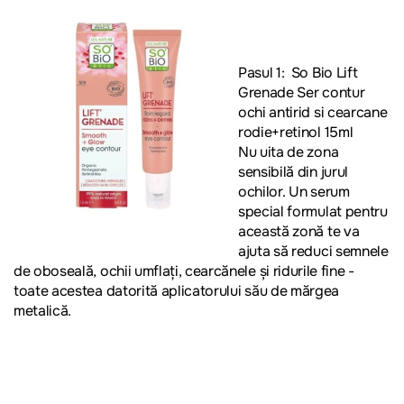
Pasul 1:
So Bio Lift
Grenade Ser contur
ochi antirid si cearcane
rodie+retinol 15ml
Nu uita de zona
sensibilă din jurul
ochilor. Un serum
special formulat pentru
această zonă te va
ajuta să reduci semnele
de oboseală, ochii umflați, cearcănele și ridurile fine -
toate acestea datorită aplicatorului său de mărgea
metalică.