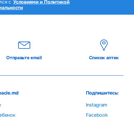
лся с
Условиями и Политикой
иальности
Отправьте email
Список аптек
macie.md
Подпишитесь:
е
Instagram
ебенок
Facebook