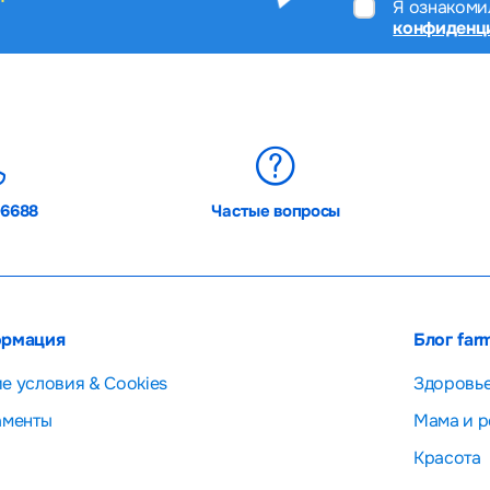
Я ознакоми
конфиденц
06688
Частые вопросы
рмация
Блог far
е условия & Cookies
Здоровь
аменты
Мама и р
Красота