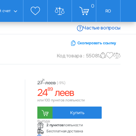
0
 счет
RO
Частые вопросы
Скопировать ссылку
Код товара : 55081
21
леев
27
(-9%)
89
24
леев
или 100 пунктов лояльности
Купить
Выгода:
2 пунктов
лояльности
Бесплатная доставка