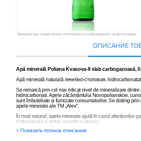
*Внешний вид товара может отличаться от изображённого на фотографии
ОПИСАНИЕ ТО
Apă minerală Poliana Kvasova-8 slab carbogazoasă, 0,5
Apă minerală naturală
лечебно
-
столовая
, hidrocarbonatat
Se remarcă prin cel mai ridicat nivel de mineralizare dintre a
hidrocarbonați. Apele zăcământului Novopolianskoe, cunosc
sunt îmbuteliate și furnizate consumatorilor. Se disting prin gu
apele minerale ale TM „Alex”.
În mod natural, apele minerale ajută în cazul afecțiunilor g
mahmureală și reduc arsurile la stomac.
+ Показать полное описание
Recomandări de utilizare: