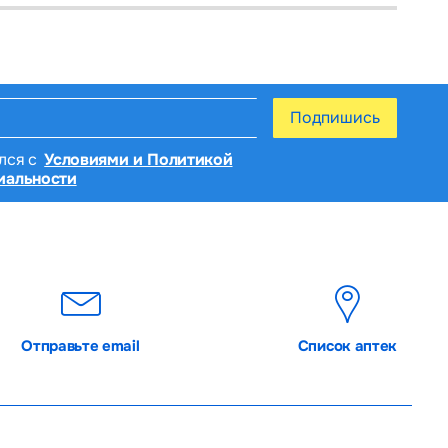
Подпишись
лся с
Условиями и Политикой
иальности
 de cel mult 30 de zile, cu un interval de 3–6 luni.
Отправьте email
Список аптек