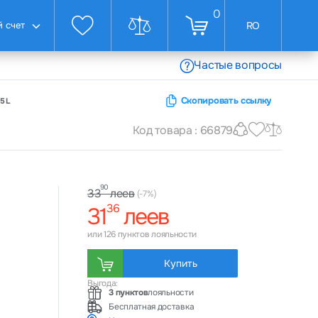
0
 счет
RO
Частые вопросы
Скопировать ссылку
,5L
Код товара : 66879
90
леев
33
(-7%)
36
31
леев
или 126 пунктов лояльности
Купить
Выгода:
3 пунктов
лояльности
Бесплатная доставка