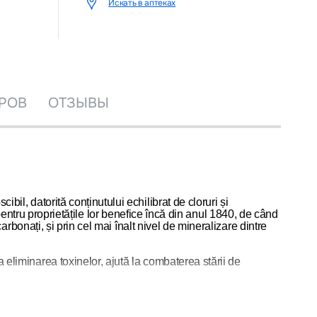
Искать в аптеках
РОВ
ОТЗЫВЫ
bil, datorită conținutului echilibrat de cloruri și
ru proprietățile lor benefice încă din anul 1840, de când
carbonați, și prin cel mai înalt nivel de mineralizare dintre
a eliminarea toxinelor, ajută la combaterea stării de