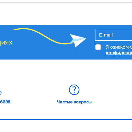
 acidului gastric;
 acidului gastric;
циях
Я ознакоми
конфиденц
lă;
ca băutură de masă în cazul consumului ocazional, pentru o perioadă
06688
Частые вопросы
medicamentelor care cresc aciditatea stomacului.
idului gastric;