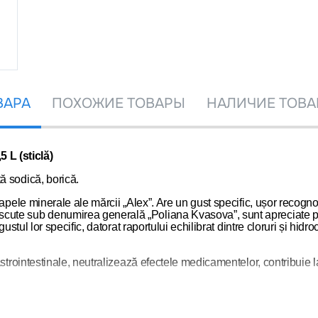
ВАРА
ПОХОЖИЕ ТОВАРЫ
НАЛИЧИЕ ТОВА
 L (sticlă)
ă sodică, borică.
pele minerale ale mărcii „Alex”. Are un gust specific, ușor recognosci
ute sub denumirea generală „Poliana Kvasova”, sunt apreciate pent
stul lor specific, datorat raportului echilibrat dintre cloruri și hidro
astrointestinale, neutralizează efectele medicamentelor, contribuie l