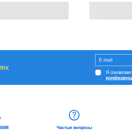
иях
Я ознакоми
конфиденц
6688
Частые вопросы