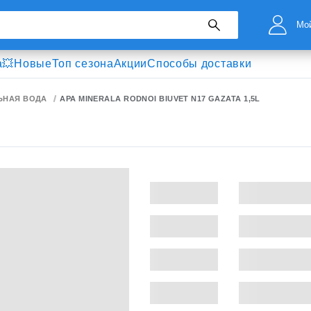
Мой
а💥
Новые
Топ сезона
Акции
Способы доставки
ЬНАЯ ВОДА
APA MINERALA RODNOI BIUVET N17 GAZATA 1,5L