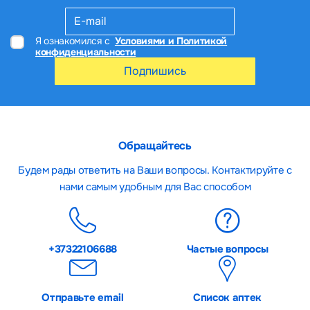
Я ознакомился с
Условиями и Политикой
конфиденциальности
Подпишись
Обращайтесь
Будем рады ответить на Ваши вопросы. Контактируйте с
нами самым удобным для Вас способом
+37322106688
Частые вопросы
Отправьте email
Список аптек