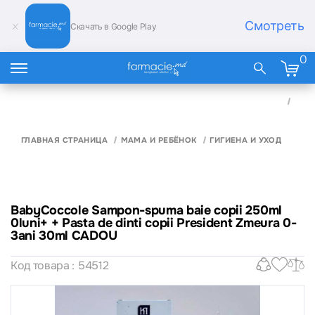
Смотреть
Скачать в Google Play
0
BAB
SAM
SPUM
COPI
0LUN
ГЛАВНАЯ СТРАНИЦА
МАМА И РЕБЁНОК
ГИГИЕНА И УХОД
PAST
DINT
PRE
ZME
3ANI
CAD
BabyCoccole Sampon-spuma baie copii 250ml
0luni+ + Pasta de dinti copii President Zmeura 0-
3ani 30ml CADOU
Код товара : 54512