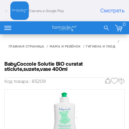
Смотреть
Скачать в Google Play
0
BAB
SOLU
ГЛАВНАЯ СТРАНИЦА
МАМА И РЕБЁНОК
ГИГИЕНА И УХОД
STIC
400
BabyCoccole Solutie BIO curatat
sticlute,suzete,vase 400ml
Код товара : 65209