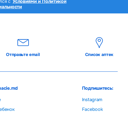
лся с
Условиями и Политикой
иальности
Отправьте email
Список аптек
macie.md
Подпишитесь:
е
Instagram
ебенок
Facebook