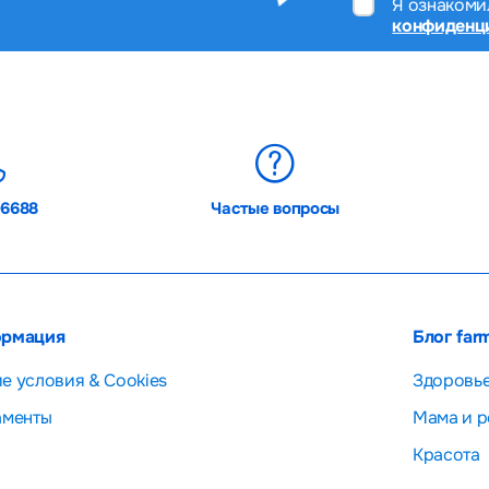
Я ознакоми
конфиденц
06688
Частые вопросы
рмация
Блог far
е условия & Cookies
Здоровь
аменты
Мама и р
Красота