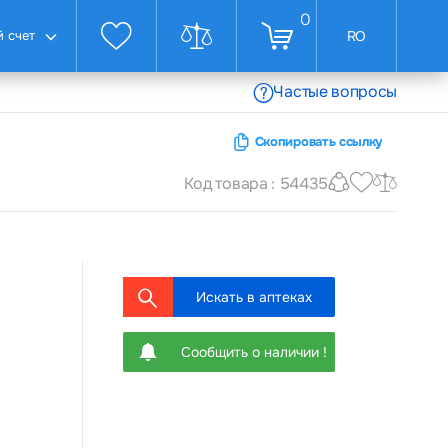
0
 счет
RO
Частые вопросы
Скопировать ссылку
Код товара : 54435
Искать в аптеках
Сообщить о наличии !