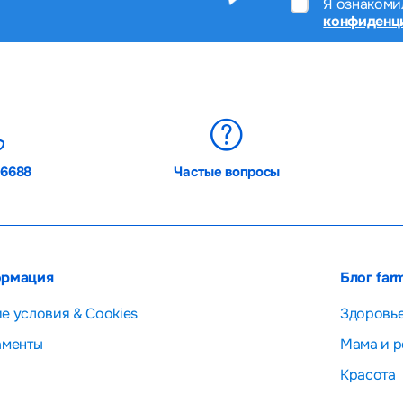
Я ознакоми
конфиденц
06688
Частые вопросы
рмация
Блог far
е условия & Cookies
Здоровь
аменты
Мама и р
Красота