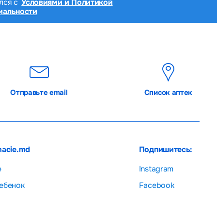
лся с
Условиями и Политикой
иальности
Отправьте email
Список аптек
macie.md
Подпишитесь:
е
Instagram
ебенок
Facebook