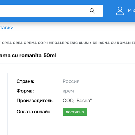
Мой
тавки
CREA CREA CREMA COPII HIPOALERGENIC 0LUNI+ DE IARNA CU ROMANIT
iarna cu romanita 50ml
Страна:
Россия
Форма:
крем
Производитель:
OOO,, Весна"
Оплата онлайн
доступна