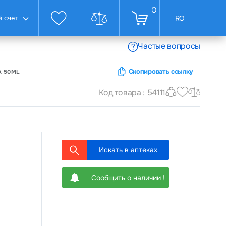
0
 счет
RO
Частые вопросы
Скопировать ссылку
A 50ML
Код товара : 54111
Искать в аптеках
Сообщить о наличии !