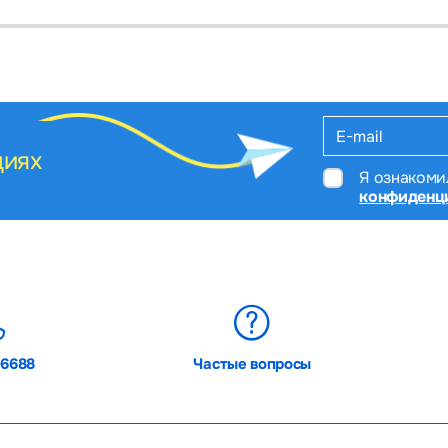
циях
Я ознакоми
конфиденц
06688
Частые вопросы