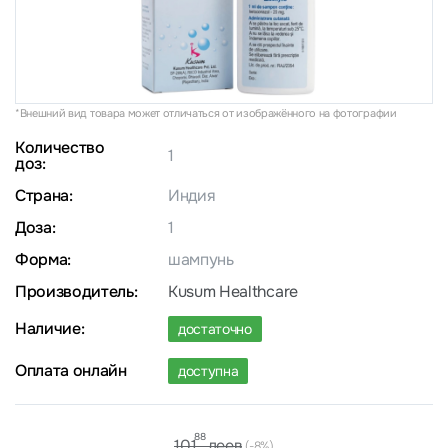
*Внешний вид товара может отличаться от изображённого на фотографии
Количество
1
доз:
Страна:
Индия
Доза:
1
Форма:
шампунь
Производитель:
Kusum Healthcare
Наличие:
достаточно
Оплата онлайн
доступна
88
леев
101
(-8%)