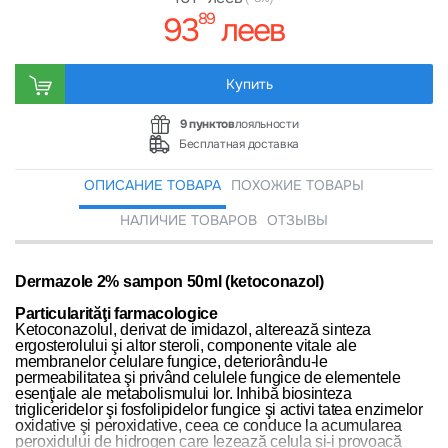
89
93
леев
Купить
9 пунктов
лояльности
Бесплатная доставка
ОПИСАНИЕ ТОВАРА
ПОХОЖИЕ ТОВАРЫ
НАЛИЧИЕ ТОВАРОВ
ОТЗЫВЫ
Dermazole 2% sampon 50ml (ketoconazol)
Particularităţi farmacologice
Ketoconazolul, derivat de imidazol, alterează sinteza
ergosterolului şi altor steroli, componente vitale ale
membranelor celulare fungice, deteriorându-le
permeabilitatea şi privând celulele fungice de elementele
esenţiale ale metabolismului lor. Inhibă biosinteza
trigliceridelor şi fosfolipidelor fungice şi activi tatea enzimelor
oxidative şi peroxidative, ceea ce conduce la acumularea
peroxidului de hidrogen care lezează celula şi-i provoacă