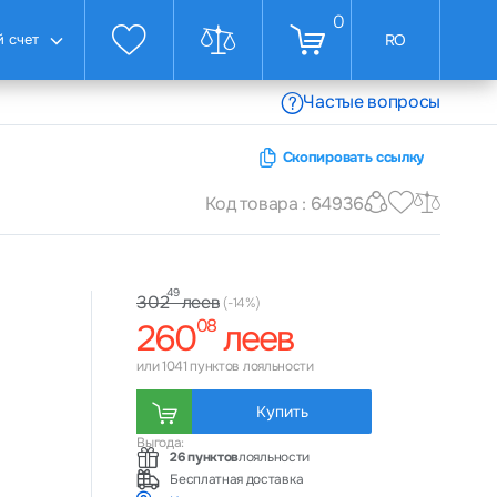
0
 счет
RO
Частые вопросы
Скопировать ссылку
Код товара : 64936
49
леев
302
(-14%)
08
260
леев
или 1041 пунктов лояльности
Купить
Выгода:
26 пунктов
лояльности
Бесплатная доставка