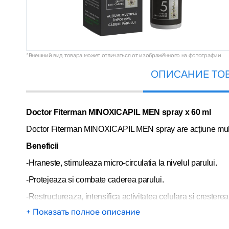
*Внешний вид товара может отличаться от изображённого на фотографии
ОПИСАНИЕ ТО
Doctor Fiterman MINOXICAPIL MEN spray x 60 ml
Doctor Fiterman MINOXICAPIL MEN spray are acțiune multiplă 
Beneficii
-Hraneste, stimuleaza micro-circulatia la nivelul parului.
-Protejeaza si combate caderea parului.
-Restructureaza, intensifica activitatea celulara si cresterea 
+ Показать полное описание
-Densifica, mareste densitatea si numarul firelor de par.a