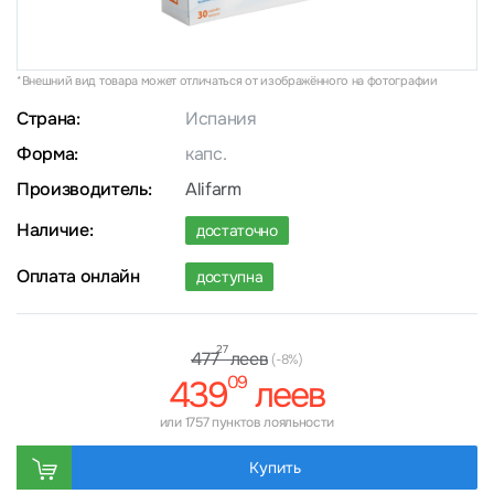
*Внешний вид товара может отличаться от изображённого на фотографии
Страна:
Испания
Форма:
капс.
Производитель:
Alifarm
Наличие:
достаточно
Оплата онлайн
доступна
27
леев
477
(-8%)
09
439
леев
или 1757 пунктов лояльности
Купить