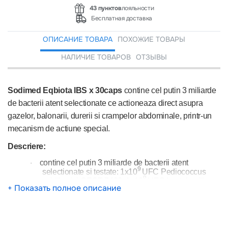
43 пунктов
лояльности
Бесплатная доставка
ОПИСАНИЕ ТОВАРА
ПОХОЖИЕ ТОВАРЫ
НАЛИЧИЕ ТОВАРОВ
ОТЗЫВЫ
Sodimed Eqbiota IBS x 30caps
contine cel putin 3 miliarde
de bacterii atent selectionate ce actioneaza direct asupra
gazelor, balonarii, durerii si crampelor abdominale, printr-un
mecanism de actiune special.
Descriere:
contine cel putin 3 miliarde de bacterii atent
·
9
selectionate si testate: 1x10
UFC Pediococcus
9
acidilactici CECT 7483, 1x10
UFC Lactobacillus
+ Показать полное описание
9
plantarum CECT 7484 si 1x10
UFC Lactobacillus
plantarum CECT 7485
isi exercita efectele benefice inca de la primele
·
administrari, indiferent de variabilitatea