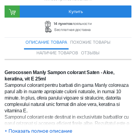
Купить
14 пунктов
лояльности
Бесплатная доставка
ОПИСАНИЕ ТОВАРА
ПОХОЖИЕ ТОВАРЫ
НАЛИЧИЕ ТОВАРОВ
ОТЗЫВЫ
Gerocossen Manly Sampon colorant Saten - Aloe,
keratina, vit E 25ml
Samponul colorant pentru barbati din gama Manly coloreaza
parul alb in nuante apropiate culorii naturale, in numai 10
minute. In plus, ofera parului vigoare si stralucire, datorita
complexului natural unic format din aloe vera, keratina si
vitamina E.
Samponul colorant este destinat in exclusivitate barbatilor cu
parul grizonat si acopera eficient firele albe. Rezultatul este o
culoare placuta, apropiata de satenul natural al parului.
+ Показать полное описание