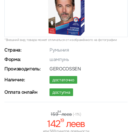
*Внешний вид товара может отличаться от изображённого на фотографии
Страна:
Румыния
Форма:
шампунь
Производитель:
GEROCOSSEN
Наличие:
достаточно
Оплата онлайн
доступна
84
леев
159
(-11%)
19
142
леев
или 569 пунктов лояльности