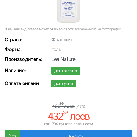
*Внешний вид товара может отличаться от изображённого на фотографии
Страна:
Франция
Форма:
гель
Производитель:
Lea Nature
Наличие:
достаточно
Оплата онлайн
доступна
99
леев
496
(-13%)
33
432
леев
или 1730 пунктов лояльности
Купить