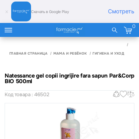
Смотреть
Скачать в Google Play
0
NAT
GEL 
INGR
ГЛАВНАЯ СТРАНИЦА
МАМА И РЕБЁНОК
ГИГИЕНА И УХОД
FAR
PAR
BIO 
Natessance gel copii ingrijire fara sapun Par&Corp
BIO 500ml
Код товара : 46502