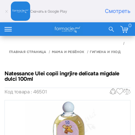
Смотреть
Скачать в Google Play
0
NAT
ULEI
INGR
ГЛАВНАЯ СТРАНИЦА
МАМА И РЕБЁНОК
ГИГИЕНА И УХОД
DELI
MIG
DULC
Natessance Ulei copii ingrjire delicata migdale
dulci 100ml
Код товара : 46501