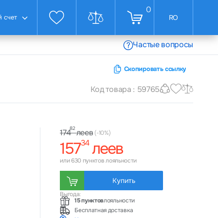
0
 счет
RO
Частые вопросы
Скопировать ссылку
Код товара : 59765
82
леев
174
(-10%)
34
157
леев
или 630 пунктов лояльности
Купить
Выгода:
15 пунктов
лояльности
Бесплатная доставка