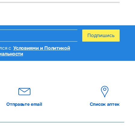
Подпишись
лся с
Условиями и Политикой
.
иальности
бюстгальтера. Меняйте вкладыш по мере
Отправьте email
Список аптек