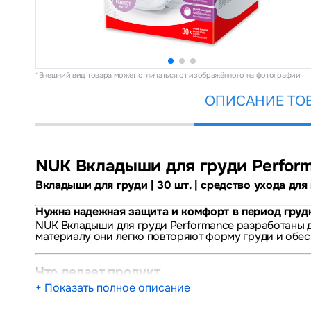
*Внешний вид товара может отличаться от изображённого на фотографии
ОПИСАНИЕ ТО
NUK Вкладыши для груди Perfor
Вкладыши для груди | 30 шт. | средство ухода для
Нужна надежная защита и комфорт в период груд
NUK Вкладыши для груди Performance разработаны 
материалу они легко повторяют форму груди и обе
Что делает продукт
+ Показать полное описание
Обеспечивает эффективное впитывание благодар
Обеспечивает комфортную посадку благодаря 3D