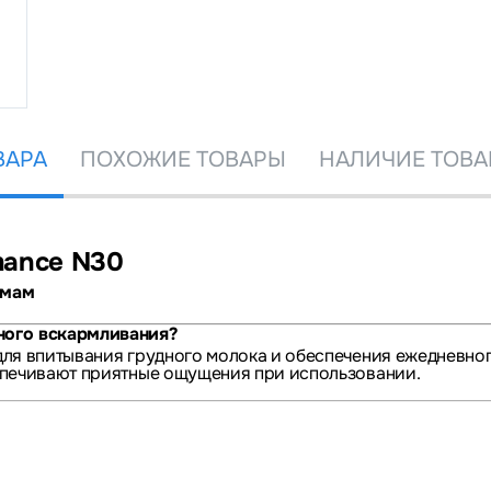
ВАРА
ПОХОЖИЕ ТОВАРЫ
НАЛИЧИЕ ТОВА
mance N30
 мам
ного вскармливания?
для впитывания грудного молока и обеспечения ежедневно
спечивают приятные ощущения при использовании.
я абсорбирующему слою из флиса, который быстро впитыва
-форме.