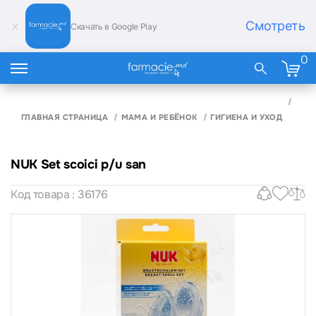
Смотреть
Скачать в Google Play
0
NUK
SET
ГЛАВНАЯ СТРАНИЦА
МАМА И РЕБЁНОК
ГИГИЕНА И УХОД
SCOI
P/U
SAN
NUK Set scoici p/u san
Код товара : 36176