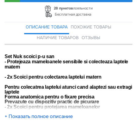
28 пунктов
лояльности
Бесплатная доставка
ОПИСАНИЕ ТОВАРА
ПОХОЖИЕ ТОВАРЫ
НАЛИЧИЕ ТОВАРОВ
ОТЗЫВЫ
Set Nuk scoici p-u san
-
Protejeaza mameloanele sensibile si colecteaza laptele
matern
-
2x Scoici pentru colectarea laptelui matern
Pentru colecatrea laptelui atunci cand alaptezi sau extragi
laptele
Forma anatomica pentru o fixare precisa
Prevazute cu dispozitiv practic de picurare
-
2x Scoici pentru protejarea mameloanelor
+ Показать полное описание
Grabesc vindecarea mameloanelor iritate
Previn contactul cu hainele
Au o forma anatomica pentru o fixare precisa
Orificii de ventilare pentru aerisire
-
2x Perne moi din silicon