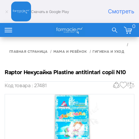
Смотреть
Скачать в Google Play
0
RAP
НЕК
ГЛАВНАЯ СТРАНИЦА
МАМА И РЕБЁНОК
ГИГИЕНА И УХОД
PLAS
ANTI
COPI
Raptor Некусайка Plastine antitintari copii N10
Код товара : 27481