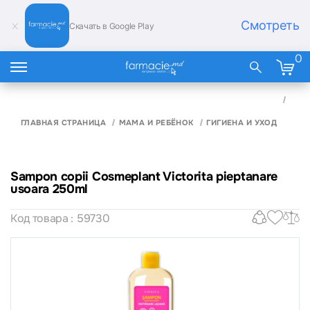
Смотреть
Скачать в Google Play
0
SAM
COPI
COS
ГЛАВНАЯ СТРАНИЦА
МАМА И РЕБЁНОК
ГИГИЕНА И УХОД
VICT
PIE
USO
250
Sampon copii Cosmeplant Victorita pieptanare
usoara 250ml
Код товара : 59730