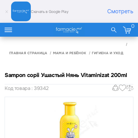
Смотреть
Скачать в Google Play
0
SAM
COPI
УША
ГЛАВНАЯ СТРАНИЦА
МАМА И РЕБЁНОК
ГИГИЕНА И УХОД
НЯН
VITA
200
Sampon copii Ушастый Нянь Vitaminizat 200ml
Код товара : 39342