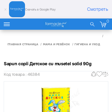
Смотреть
Скачать в Google Play
0
SAP
COPI
ДЕТ
ГЛАВНАЯ СТРАНИЦА
МАМА И РЕБЁНОК
ГИГИЕНА И УХОД
CU
MUS
SOLI
90G
Sapun copii Детское cu musetel solid 90g
Код товара : 46384