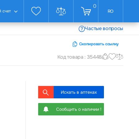
0
 счет
RO
Частые вопросы
Скопировать ссылку
Код товара : 35448
Искать в аптеках
Сообщить о наличии !