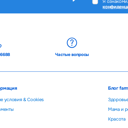
Я ознакоми
конфиденц
06688
Частые вопросы
рмация
Блог far
е условия & Cookies
Здоровь
аменты
Мама и р
Красота