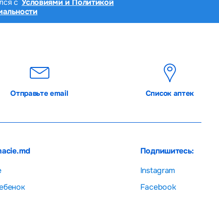
лся с
Условиями и Политикой
иальности
Отправьте email
Список аптек
macie.md
Подпишитесь:
е
Instagram
ебенок
Facebook