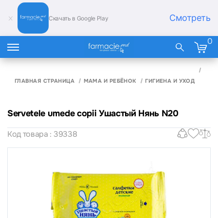
Смотреть
Скачать в Google Play
0
SER
UME
ГЛАВНАЯ СТРАНИЦА
МАМА И РЕБЁНОК
ГИГИЕНА И УХОД
COPI
УША
НЯН
Servetele umede copii Ушастый Нянь N20
Код товара : 39338