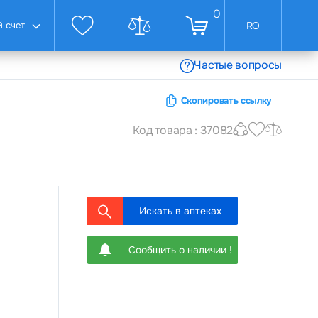
0
 счет
RO
Частые вопросы
Скопировать ссылку
Код товара : 37082
Искать в аптеках
Сообщить о наличии !