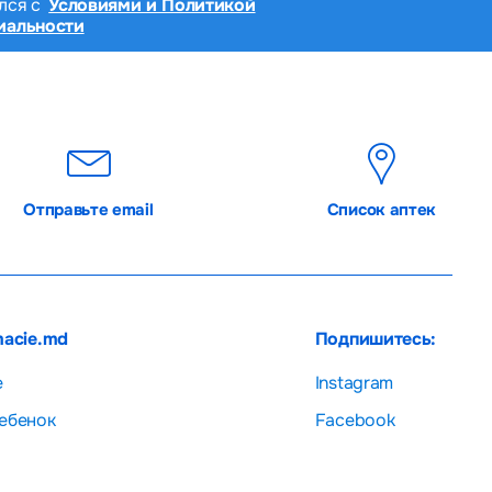
лся с
Условиями и Политикой
иальности
Отправьте email
Список аптек
macie.md
Подпишитесь:
е
Instagram
ебенок
Facebook