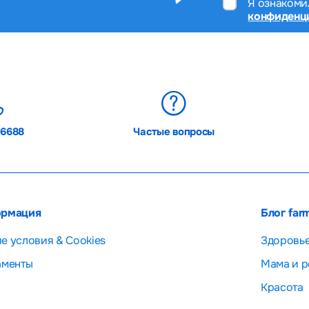
Я ознакоми
конфиденц
06688
Частые вопросы
рмация
Блог far
е условия & Cookies
Здоровь
аменты
Мама и р
Красота