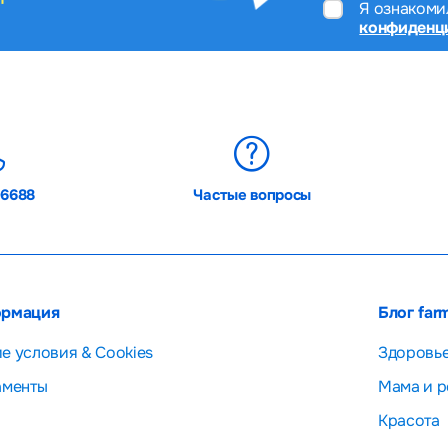
Я ознакоми
конфиденц
06688
Частые вопросы
рмация
Блог far
е условия & Cookies
Здоровь
аменты
Мама и р
Красота