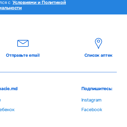
лся с
Условиями и Политикой
иальности
Отправьте email
Список аптек
macie.md
Подпишитесь:
е
Instagram
ебенок
Facebook