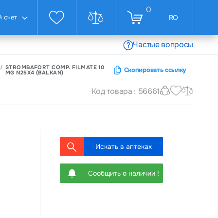
0
 счет
RO
Частые вопросы
STROMBAFORT COMP. FILMATE 10
Скопировать ссылку
MG N25X4 (BALKAN)
Код товара : 56661
Искать в аптеках
Сообщить о наличии !