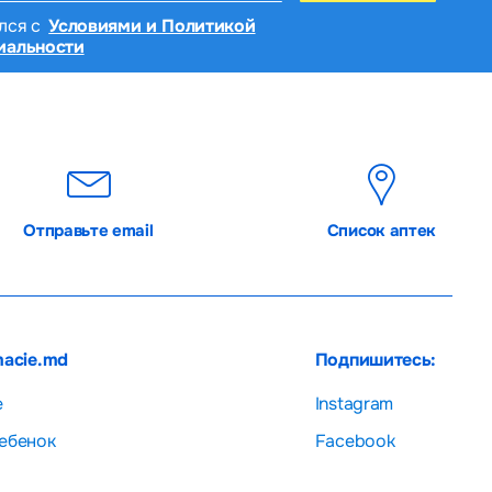
лся с
Условиями и Политикой
иальности
Отправьте email
Список аптек
macie.md
Подпишитесь:
е
Instagram
ебенок
Facebook