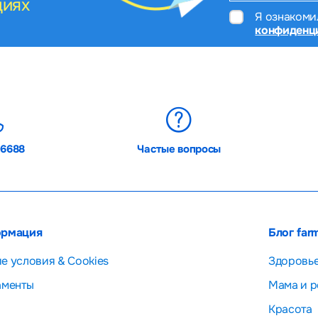
циях
Я ознакоми
конфиденц
06688
Частые вопросы
рмация
Блог far
е условия & Cookies
Здоровь
аменты
Мама и р
Красота